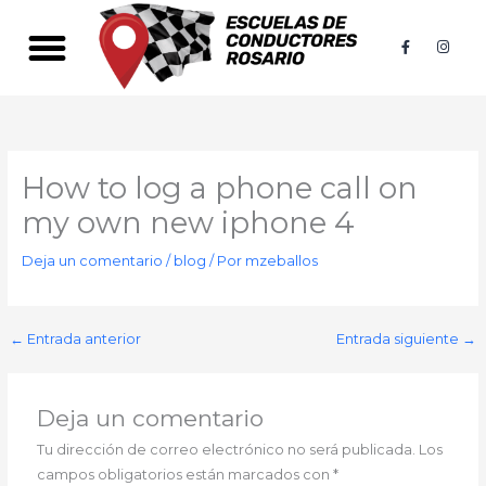
Ir
al
F
I
a
n
contenido
c
s
e
t
b
a
o
g
o
r
k
a
-
m
f
How to log a phone call on
my own new iphone 4
Deja un comentario
/
blog
/ Por
mzeballos
←
Entrada anterior
Entrada siguiente
→
Deja un comentario
Tu dirección de correo electrónico no será publicada.
Los
campos obligatorios están marcados con
*