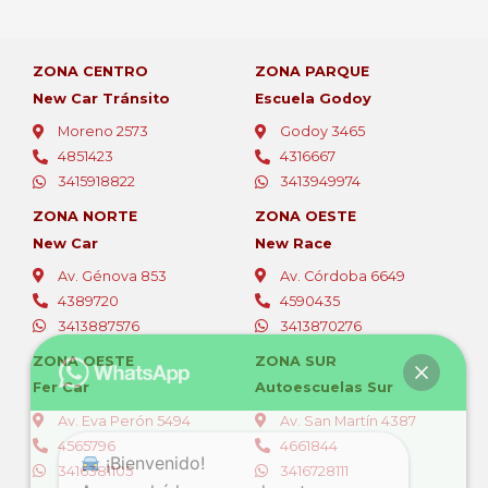
ZONA CENTRO
ZONA PARQUE
New Car Tránsito
Escuela Godoy
Moreno 2573
Godoy 3465
4851423
4316667
3415918822
3413949974
ZONA NORTE
ZONA OESTE
New Car
New Race
Av. Génova 853
Av. Córdoba 6649
4389720
4590435
3413887576
3413870276
ZONA OESTE
ZONA SUR
Fer Car
Autoescuelas Sur
Av. Eva Perón 5494
Av. San Martín 4387
4565796
4661844
¡Bienvenido!
3416381105
3416728111