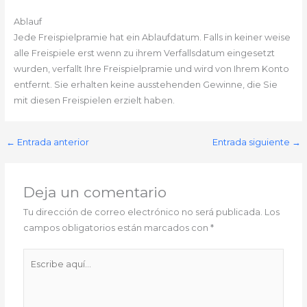
Ablauf
Jede Freispielpramie hat ein Ablaufdatum. Falls in keiner weise
alle Freispiele erst wenn zu ihrem Verfallsdatum eingesetzt
wurden, verfallt Ihre Freispielpramie und wird von Ihrem Konto
entfernt. Sie erhalten keine ausstehenden Gewinne, die Sie
mit diesen Freispielen erzielt haben.
←
Entrada anterior
Entrada siguiente
→
Deja un comentario
Tu dirección de correo electrónico no será publicada.
Los
campos obligatorios están marcados con
*
Escribe
aquí...