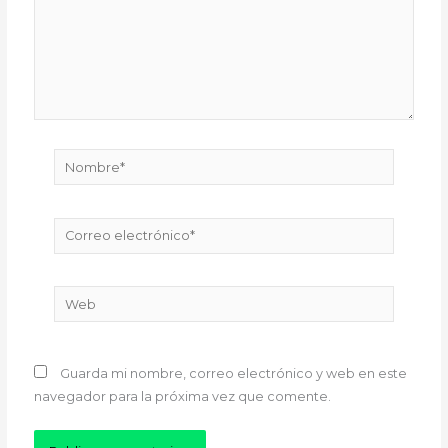
Nombre*
Correo
electrónico*
Web
Guarda mi nombre, correo electrónico y web en este
navegador para la próxima vez que comente.