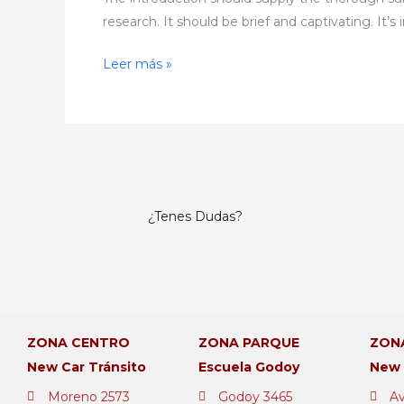
the
research. It should be brief and captivating. It’
Holy
Bible,
Leer más »
Homosexuality
¿Tenes Dudas?
ZONA CENTRO
ZONA PARQUE
ZON
New Car Tránsito
Escuela Godoy
New
Moreno 2573
Godoy 3465
Av