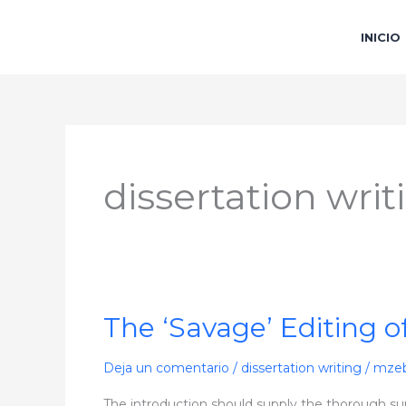
Ir
al
INICIO
contenido
dissertation writ
The ‘Savage’ Editing o
The
‘Savage’
Editing
Deja un comentario
/
dissertation writing
/
mzeb
of
The introduction should supply the thorough su