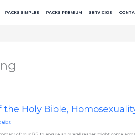
PACKS SIMPLES
PACKS PREMIUM
SERVICIOS
CONTA
ing
f the Holy Bible, Homosexualit
allos
mmary of your RP to ensure an overall reader might come across