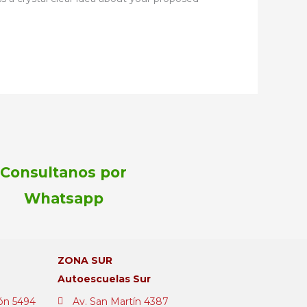
Consultanos por
Whatsapp
🚘 ¡Bienvenido!
Aprovechá la promo de este mes:
ZONA SUR
📌 2 clases GRATIS al inscribirte hoy.
Autoescuelas Sur
ón 5494
Av. San Martín 4387